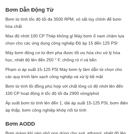
Bơm Dẫn Động Từ
Bơm từ tính tốc độ tối đa 3500 RPM, vỏ sắt tùy chỉnh để bơm
hóa chất
Max độ nhớt 100 CP Thép không gỉ Máy bơm ổ nam châm lựa
chọn cho các ứng dụng công nghiệp Độ áp 15 đến 125 PSI
Máy bơm động cơ từ đơn pha được tối ưu hóa cho xử lý hóa
học, nhiệt độ lên đến 250 ° F, chống rò rỉ và bền
Phạm vi áp suất 15-125 PSI Máy bơm ly tâm dẫn từ chọn cho
các quy trình làm sạch công nghiệp và xử lý bề mặt
Bơm từ tính lõi đồng phù hợp với chất lỏng có độ nhớt lên đến
100 CP hoạt động ở tốc độ tối đa 2900 vòng/phút
Áp suất bơm từ tính lên đến 1, dải áp suất 15-125 PSI, bơm điện
áp thấp, bơm công nghiệp khớp nối từ tính
Bơm AODD
Bơm màng khí nén nhỏ gọn dùng cho axit, ethanol, nhiệt độ lên