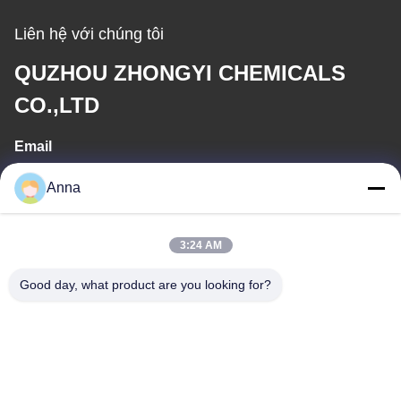
Liên hệ với chúng tôi
QUZHOU ZHONGYI CHEMICALS
CO.,LTD
Email
wfmbeide@163.com
Anna
Thời gian làm việc
3:24 AM
08:00-17:00
Good day, what product are you looking for?
Địa chỉ của tôi
Địa chỉ
Số 121. Thị trấn Kechen Quzhou Chiết Giang Trung Quốc
Điện thoại