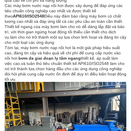
quả cao về chi phí và năng lượng.
Các máy bơm nước nạp nồi hơi được xây dựng để đáp ứng các
tiêu chuẩn công nghiệp cao nhất và được thiết kế
theo
API610/ISO2548
Điều này đảm bảo rằng máy bơm có chất
lượng cao nhất và đáp ứng tất cả các yêu cầu an toàn cần thiết.
Thiết kế ngang của máy bơm làm cho nó dễ dàng lắp đặt và bảo
trì, với thời gian ngừng hoạt động tối thiểu cần thiết cho dịch
vụ.làm cho nó trở thành một sự lựa chọn linh hoạt và đáng tin cậy
cho một loạt các ứng dụng.
Tóm lại, máy bơm nước nạp nồi hơi là một giải pháp hiệu suất
cao, đáng tin cậy và hiệu quả về chi phí để cung cấp nước vào
nồi hơi.
bơm đa giai đoạn ly tâm ngang
thiết kế, áp suất làm
việc cao,và tuân thủ tiêu chuẩn thiết kế API610/ISO2548 làm cho
nó trở thành lựa chọn hàng đầu cho các ứng dụng công nghiệp
đòi hỏi phải cung cấp nước ổn định để duy trì điều kiện hoạt động
tối ưu.