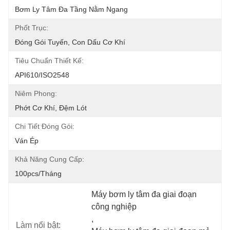
Bơm Ly Tâm Đa Tầng Nằm Ngang
Phốt Trục:
Đóng Gói Tuyến, Con Dấu Cơ Khí
Tiêu Chuẩn Thiết Kế:
API610/ISO2548
Niêm Phong:
Phớt Cơ Khí, Đệm Lót
Chi Tiết Đóng Gói:
Ván Ép
Khả Năng Cung Cấp:
100pcs/tháng
Máy bơm ly tâm đa giai đoạn 
công nghiệp
, 
Làm nổi bật: