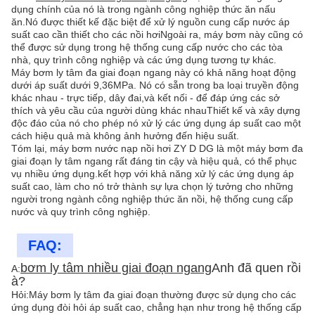
dụng chính của nó là trong ngành công nghiệp thức ăn nấu
ăn.Nó được thiết kế đặc biệt để xử lý nguồn cung cấp nước áp
suất cao cần thiết cho các nồi hơiNgoài ra, máy bơm này cũng có
thể được sử dụng trong hệ thống cung cấp nước cho các tòa
nhà, quy trình công nghiệp và các ứng dụng tương tự khác.
Máy bơm ly tâm đa giai đoạn ngang này có khả năng hoạt động
dưới áp suất dưới 9,36MPa. Nó có sẵn trong ba loại truyền động
khác nhau - trực tiếp, dây đai,và kết nối - để đáp ứng các sở
thích và yêu cầu của người dùng khác nhauThiết kế và xây dựng
độc đáo của nó cho phép nó xử lý các ứng dụng áp suất cao một
cách hiệu quả mà không ảnh hưởng đến hiệu suất.
Tóm lại, máy bơm nước nạp nồi hơi ZY D DG là một máy bơm đa
giai đoạn ly tâm ngang rất đáng tin cậy và hiệu quả, có thể phục
vụ nhiều ứng dụng.kết hợp với khả năng xử lý các ứng dụng áp
suất cao, làm cho nó trở thành sự lựa chọn lý tưởng cho những
người trong ngành công nghiệp thức ăn nồi, hệ thống cung cấp
nước và quy trình công nghiệp.
FAQ:
bơm ly tâm nhiều giai đoạn ngang
Anh đã quen rồi
A:
à?
Hỏi:
Máy bơm ly tâm đa giai đoạn thường được sử dụng cho các
ứng dụng đòi hỏi áp suất cao, chẳng hạn như trong hệ thống cấp