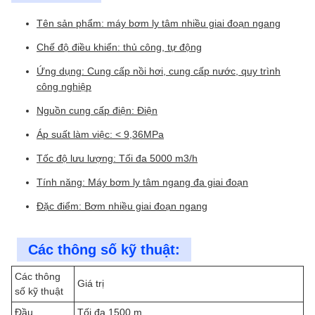
Tên sản phẩm: máy bơm ly tâm nhiều giai đoạn ngang
Chế độ điều khiển: thủ công, tự động
Ứng dụng: Cung cấp nồi hơi, cung cấp nước, quy trình
công nghiệp
Nguồn cung cấp điện: Điện
Áp suất làm việc: < 9,36MPa
Tốc độ lưu lượng: Tối đa 5000 m3/h
Tính năng: Máy bơm ly tâm ngang đa giai đoạn
Đặc điểm: Bơm nhiều giai đoạn ngang
Các thông số kỹ thuật:
Các thông
Giá trị
số kỹ thuật
Đầu
Tối đa 1500 m