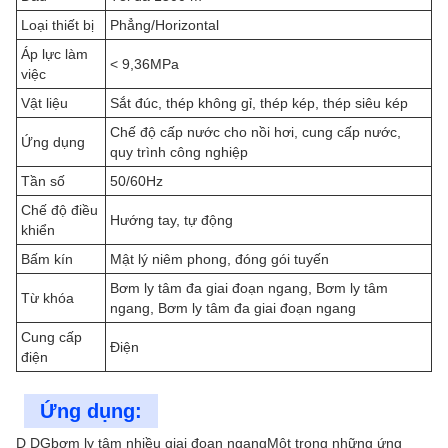
Loại thiết bị
Phẳng/Horizontal
Áp lực làm
< 9,36MPa
việc
Vật liệu
Sắt đúc, thép không gỉ, thép kép, thép siêu kép
Chế độ cấp nước cho nồi hơi, cung cấp nước,
Ứng dụng
quy trình công nghiệp
Tần số
50/60Hz
Chế độ điều
Hướng tay, tự động
khiển
Bấm kín
Mật lý niêm phong, đóng gói tuyến
Bơm ly tâm đa giai đoạn ngang, Bơm ly tâm
Từ khóa
ngang, Bơm ly tâm đa giai đoạn ngang
Cung cấp
Điện
điện
Ứng dụng:
D DG
bơm ly tâm nhiều giai đoạn ngang
Một trong những ứng