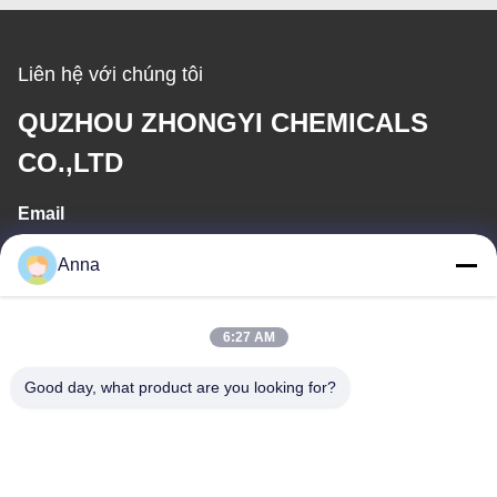
Liên hệ với chúng tôi
QUZHOU ZHONGYI CHEMICALS
CO.,LTD
Email
wfmbeide@163.com
Anna
Thời gian làm việc
6:27 AM
08:00-17:00
Good day, what product are you looking for?
Địa chỉ của tôi
Địa chỉ
Số 121. Thị trấn Kechen Quzhou Chiết Giang Trung Quốc