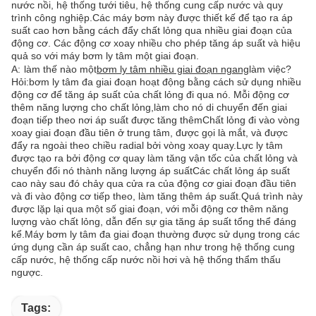
nước nồi, hệ thống tưới tiêu, hệ thống cung cấp nước và quy
trình công nghiệp.Các máy bơm này được thiết kế để tạo ra áp
suất cao hơn bằng cách đẩy chất lỏng qua nhiều giai đoạn của
động cơ. Các động cơ xoay nhiều cho phép tăng áp suất và hiệu
quả so với máy bơm ly tâm một giai đoạn.
A:
làm thế nào một
bơm ly tâm nhiều giai đoạn ngang
làm việc?
Hỏi:
bơm ly tâm đa giai đoạn hoạt động bằng cách sử dụng nhiều
động cơ để tăng áp suất của chất lỏng đi qua nó. Mỗi động cơ
thêm năng lượng cho chất lỏng,làm cho nó di chuyển đến giai
đoạn tiếp theo nơi áp suất được tăng thêmChất lỏng đi vào vòng
xoay giai đoạn đầu tiên ở trung tâm, được gọi là mắt, và được
đẩy ra ngoài theo chiều radial bởi vòng xoay quay.Lực ly tâm
được tạo ra bởi động cơ quay làm tăng vận tốc của chất lỏng và
chuyển đổi nó thành năng lượng áp suấtCác chất lỏng áp suất
cao này sau đó chảy qua cửa ra của động cơ giai đoạn đầu tiên
và đi vào động cơ tiếp theo, làm tăng thêm áp suất.Quá trình này
được lặp lại qua một số giai đoạn, với mỗi động cơ thêm năng
lượng vào chất lỏng, dẫn đến sự gia tăng áp suất tổng thể đáng
kể.Máy bơm ly tâm đa giai đoạn thường được sử dụng trong các
ứng dụng cần áp suất cao, chẳng hạn như trong hệ thống cung
cấp nước, hệ thống cấp nước nồi hơi và hệ thống thẩm thấu
ngược.
Tags: