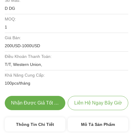
Số Mẫu:
D DG
MOQ:
1
Giá Bán:
200USD-1000USD
Điều Khoản Thanh Toán:
T/T, Western Union,
Khả Năng Cung Cấp:
100pcs/tháng
Nhận Được Giá Tốt Nhất
Liên Hệ Ngay Bây Giờ
Thông Tin Chi Tiết
Mô Tả Sản Phẩm