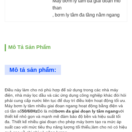
Máy bơm ly tâm đa giai đoạn mỏ 
than
, 
bơm ly tâm đa tầng nằm ngang
Mô Tả Sản Phẩm
Mô tả sản phẩm:
Điều này làm cho nó phù hợp để sử dụng trong các nhà máy
điện, nhà máy lọc dầu và các ứng dụng công nghiệp khác đòi hỏi
phải cung cấp nước liên tục để duy trì điều kiện hoạt động tối ưu.
Máy bơm ly tâm nhiều giai đoạn ngang hoạt động bằng điện và
có tần số
50/60Hz
Đó là một
bơm đa giai đoạn ly tâm ngang
với
thiết kế nhỏ gọn và mạnh mẽ đảm bảo độ bền và hiệu suất tối
đa. Thiết kế nhiều giai đoạn cho phép máy bơm tạo ra mức áp
suất cao với mức tiêu thụ năng lượng tối thiểu,làm cho nó có hiệu