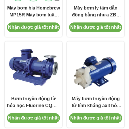
Máy bơm bia Homebrew
Máy bơm ly tâm dẫn
MP15R Máy bơm tuần
động bằng nhựa ZBF
hoàn Homebrew không
Máy bơm nước ly tâm
Nhận được giá tốt nhất
Nhận được giá tốt nhất
gỉ 304 cấp thực phẩm
2900 vòng / phút
Bơm truyền động từ
Máy bơm truyền động
hóa học Fluorine CQB-F
từ tính kháng axit hóa
Bơm truyền động bằng
học MP Máy bơm nước
Nhận được giá tốt nhất
Nhận được giá tốt nhất
thép không gỉ
ly tâm mini