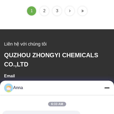
1
2
3
Liên hệ với chúng tôi
QUZHOU ZHONGYI CHEMICALS
CO.,LTD
Email
wfmbeide@163.com
Anna
Thời gian làm việc
6:33 AM
08:00-17:00