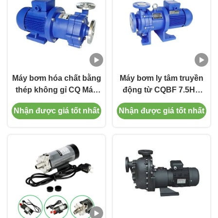
Máy bơm hóa chất bằng
Máy bơm ly tâm truyền
thép không gỉ CQ Máy
động từ CQBF 7.5HP
bơm Monoblock từ tính
Đơn / Ba pha
Nhận được giá tốt nhất
Nhận được giá tốt nhất
dược phẩm