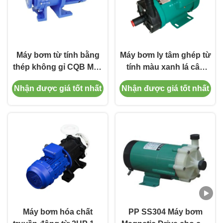
Máy bơm từ tính bằng
Máy bơm ly tâm ghép từ
thép không gỉ CQB Máy
tính màu xanh lá cây
bơm ly tâm kháng hóa
110V 240V MP20-120RN
Nhận được giá tốt nhất
Nhận được giá tốt nhất
chất
Máy bơm hóa chất
PP SS304 Máy bơm