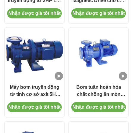
truyền động từ 2HP 150
Magnetic Drive cho các
PSI
thiết bị chế biến phim
Nhận được giá tốt nhất
Nhận được giá tốt nhất
nhôm, kéo dây, loại bỏ
dầu và ướp, sơn xe
trước khi loại bỏ dầu và
xử lý ướp, tita
Máy bơm truyền động
Bơm tuần hoàn hóa
từ tính cơ sở axit 5HP
chất chống ăn mòn
PP Máy bơm nước 380V
CQB-F Bơm chuyển axit
Nhận được giá tốt nhất
Nhận được giá tốt nhất
415V