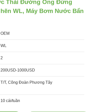
c Thải Đường Ống Đứng
ghẽn WL, Máy Bơm Nước Bẩn
OEM
WL
2
200USD-1000USD
T/T, Công Đoàn Phương Tây
10 cái/tuần