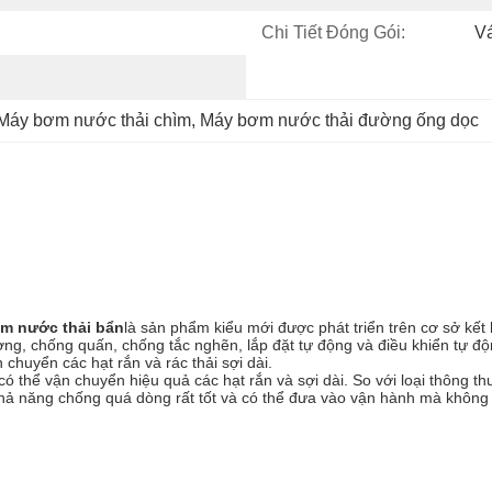
Chi Tiết Đóng Gói:
V
Máy bơm nước thải chìm
, 
Máy bơm nước thải đường ống dọc
m nước thải bẩn
là sản phẩm kiểu mới được phát triển trên cơ sở kết
ượng, chống quấn, chống tắc nghẽn, lắp đặt tự động và điều khiển tự độ
chuyển các hạt rắn và rác thải sợi dài.
có thể vận chuyển hiệu quả các hạt rắn và sợi dài. So với loại thôn
hả năng chống quá dòng rất tốt và có thể đưa vào vận hành mà không 