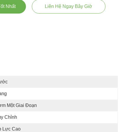
ốt Nhất
Liên Hệ Ngay Bây Giờ
ước
ang
ơm Một Giai Đoạn
ùy Chỉnh
p Lực Cao