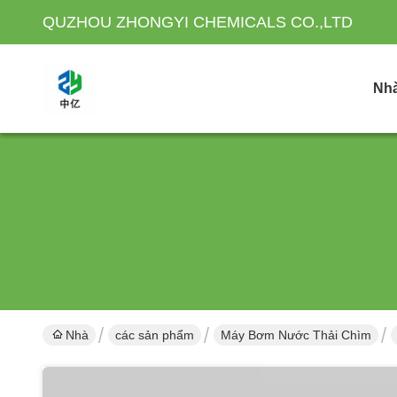
QUZHOU ZHONGYI CHEMICALS CO.,LTD
Nh
Nhà
các sản phẩm
Máy Bơm Nước Thải Chìm