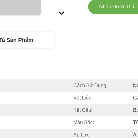
Nhận Được Giá T
Tả Sản Phẩm
Cách Sử Dụng:
N
Vật Liệu:
G
Kết Cấu:
B
Màu Sắc:
T
Áp Lực:
Á