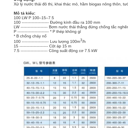
Xử lý nước thải đô thị, khai thác mỏ, hầm biogas nông thôn, t
Mô tả kiểu:
100 LW P 100–15–7.5
100 ------------------- Đường kính đầu ra 100 mm
LW ------------------- Bơm nước thải thẳng đứng chống tắc nghẽ
P ---------------------- * P thép không gỉ
* B chống cháy nổ
3
100 ------------------- Lưu lượng 100m
/h
15 -------------------- Cột áp 15 m
7.5 ------------------- Công suất động cơ 7.5 kW