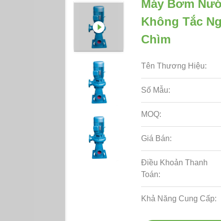
Máy Bơm Nướ
Không Tắc N
Chìm
Tên Thương Hiệu:
Số Mẫu:
MOQ:
Giá Bán:
Điều Khoản Thanh
Toán:
Khả Năng Cung Cấp: