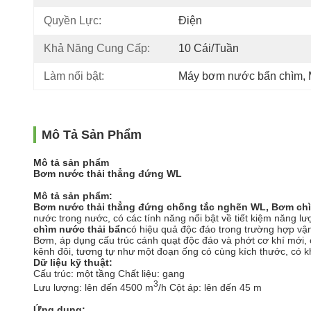
Quyền Lực:
Điện
Khả Năng Cung Cấp:
10 Cái/tuần
Làm nổi bật:
Máy bơm nước bẩn chìm
, 
Mô Tả Sản Phẩm
Mô tả sản phẩm
Bơm nước thải thẳng đứng WL
Mô tả sản phẩm:
Bơm nước thải thẳng đứng chống tắc nghẽn WL, Bơm chì
nước trong nước, có các tính năng nổi bật về tiết kiệm năng l
chìm nước thải bẩn
có hiệu quả độc đáo trong trường hợp vận 
Bơm, áp dụng cấu trúc cánh quạt độc đáo và phớt cơ khí mới, 
kênh đôi, tương tự như một đoạn ống có cùng kích thước, có k
Dữ liệu kỹ thuật:
Cấu trúc: một tầng Chất liệu: gang
3
Lưu lượng: lên đến 4500 m
/h Cột áp: lên đến 45 m
Ứng dụng: