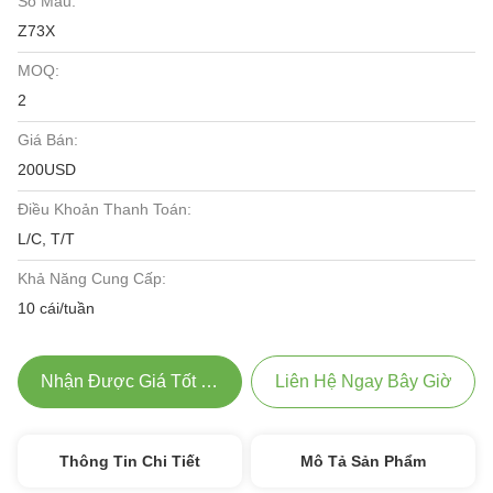
Số Mẫu:
Z73X
MOQ:
2
Giá Bán:
200USD
Điều Khoản Thanh Toán:
L/C, T/T
Khả Năng Cung Cấp:
10 cái/tuần
Nhận Được Giá Tốt Nhất
Liên Hệ Ngay Bây Giờ
Thông Tin Chi Tiết
Mô Tả Sản Phẩm