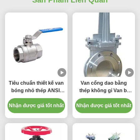
Tiêu chuẩn thiết kế van
Van cổng dao bằng
bóng nhỏ thép ANSI:
thép không gỉ Van bi
ASMEB16.34 GB/T
thép Z273H/X/F-10
Nhận được giá tốt nhất
12237 Kiểm soát chất
Nhận được giá tốt nhất
lỏng và khí hiệu quả với
S bền