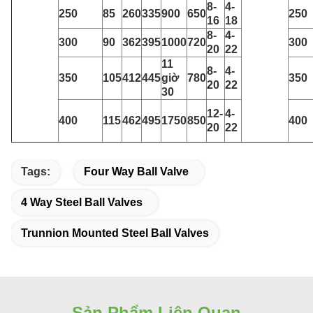
8-
4-
250
85
260
335
900
650
250
16
18
8-
4-
300
90
362
395
1000
720
300
20
22
11
8-
4-
350
105
412
445
giờ
780
350
20
22
30
12-
4-
400
115
462
495
1750
850
400
20
22
Tags:
Four Way Ball Valve
4 Way Steel Ball Valves
Trunnion Mounted Steel Ball Valves
Sản Phẩm Liên Quan