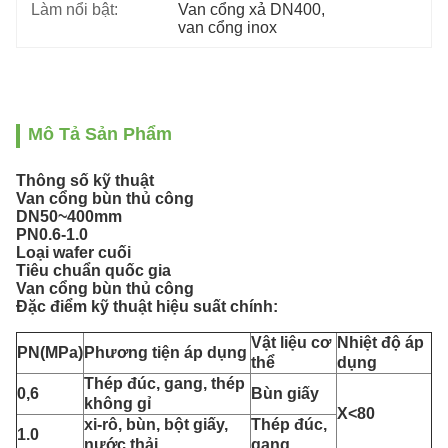
Làm nổi bật:
Van cổng xả DN400
, 
van cổng inox
Mô Tả Sản Phẩm
Thông số kỹ thuật
Van cổng bùn thủ công
DN50~400mm
PN0.6-1.0
Loại wafer cuối
Tiêu chuẩn quốc gia
Van cổng bùn thủ công
Đặc điểm kỹ thuật hiệu suất chính:
Vật liệu cơ
Nhiệt độ áp
PN(MPa)
Phương tiện áp dụng
thể
dụng
Thép đúc, gang, thép
0,6
Bùn giấy
không gỉ
X<80
xi-rô, bùn, bột giấy,
Thép đúc,
1.0
nước thải
gang