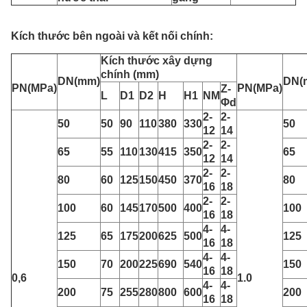
Kích thước bên ngoài và kết nối chính:
Kích thước xây dựng
chính (mm)
DN(mm)
DN(
PN(MPa)
PN(MPa)
Z-
L
D1
D2
H
H1
NM
Φd
2-
2-
50
50
90
110
380
330
50
12
14
2-
2-
65
55
110
130
415
350
65
12
14
2-
2-
80
60
125
150
450
370
80
16
18
2-
2-
100
60
145
170
500
400
100
16
18
4-
4-
125
65
175
200
625
500
125
16
18
4-
4-
150
70
200
225
690
540
150
16
18
0,6
1.0
4-
4-
200
75
255
280
800
600
200
16
18