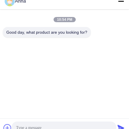
Anna
Thời gian làm việc
10:54 PM
08:00-17:00
Good day, what product are you looking for?
Địa chỉ của tôi
Địa chỉ
Số 121. Thị trấn Kechen Quzhou Chiết Giang Trung Quốc
Điện thoại
86-570-8017861
Trung Quốc Chất lượng tốt Máy bơm nước thải chìm Nhà cung
cấp. -2026 QUZHOU ZHONGYI CHEMICALS CO.,LTD Tất cả các
quyền được bảo lưu.
Chính sách bảo mật
|
Sơ đồ trang web