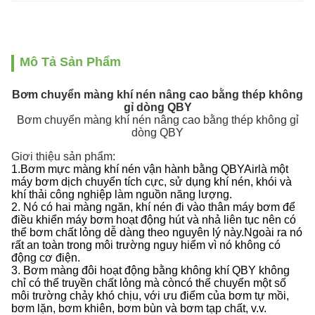
Mô Tả Sản Phẩm
Bơm chuyển màng khí nén nâng cao bằng thép không
gỉ dòng QBY
Bơm chuyển màng khí nén nâng cao bằng thép không gỉ
dòng QBY
Giơi thiệu sản phẩm:
1.Bơm mực màng khí nén vận hành bằng QBYAir
là một
máy bơm dịch chuyển tích cực, sử dụng khí nén, khói và
khí thải công nghiệp làm nguồn năng lượng.
2. Nó có hai màng ngăn, khí nén đi vào thân máy bơm để
điều khiển máy bơm hoạt động hút và nhả liên tục nên có
thể bơm chất lỏng dễ dàng theo nguyên lý này.Ngoài ra nó
rất an toàn trong môi trường nguy hiểm vì nó không có
động cơ điện.
3. Bơm màng đôi hoạt động bằng không khí QBY không
chỉ có thể truyền chất lỏng mà còn
có thể chuyển một số
môi trường chảy khó chịu, với ưu điểm của bơm tự mồi,
bơm lặn, bơm khiên, bơm bùn và bơm tạp chất, v.v.