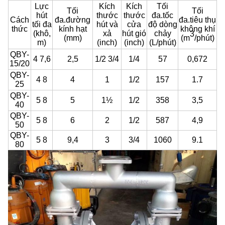
Lực
Kích
Kích
Tối
Tối
Tối
hút
thước
thước
đa.tốc
Cách
đa.đường
đa.tiêu thụ
tối đa
hút và
cửa
độ dòng
thức
kính hạt
không khí
(khô,
xả
hút gió
chảy
3
(mm)
(m
/phút)
m)
(inch)
(inch)
(L/phút)
QBY-
4 7,6
2,5
1/2 3/4
1/4
57
0,672
15/20
QBY-
4 8
4
1
1/2
157
1.7
25
QBY-
5 8
5
1½
1/2
358
3,5
40
QBY-
5 8
6
2
1/2
587
4,9
50
QBY-
5 8
9,4
3
3/4
1060
9.1
80