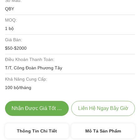
Số Mẫu:
QBY
MOQ:
1 bộ
Giá Bán:
$50-$2000
Điều Khoản Thanh Toán:
T/T, Công Đoàn Phương Tây
Khả Năng Cung Cấp:
100 bộ/tháng
Nhận Được Giá Tốt Nhất
Liên Hệ Ngay Bây Giờ
Thông Tin Chi Tiết
Mô Tả Sản Phẩm