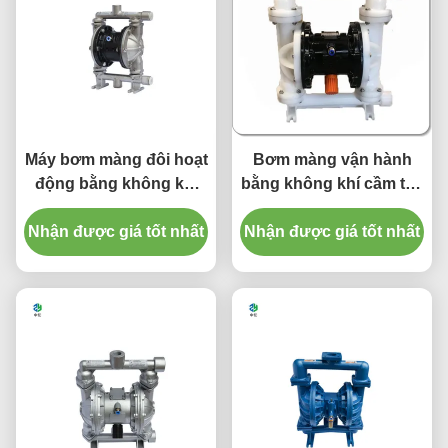
Máy bơm màng đôi hoạt
Bơm màng vận hành
động bằng không khí
bằng không khí cầm tay
QBY50 để vận chuyển
QBY cho chất lỏng ăn
Nhận được giá tốt nhất
bột Alumina
Nhận được giá tốt nhất
mòn/dễ bay hơi/dễ
cháy/độc