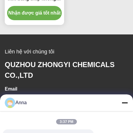
QBY - Tự mồi, Nâng hút
Nhận được giá tốt nhất
5m, Đầu 50m
Liên hệ với chúng tôi
QUZHOU ZHONGYI CHEMICALS
CO.,LTD
Email
wfmbeide@163.com
Anna
Thời gian làm việc
3:37 PM
08:00-17:00