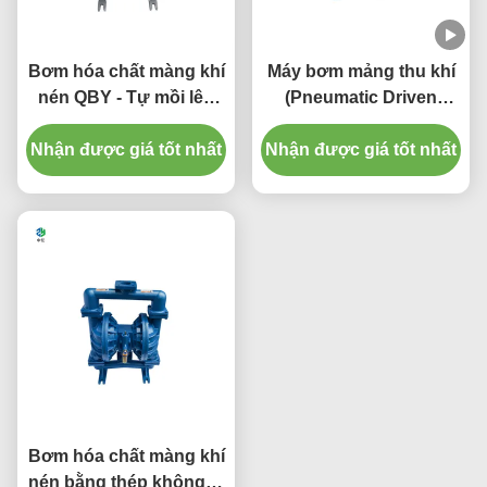
Bơm hóa chất màng khí
Máy bơm mảng thu khí
nén QBY - Tự mồi lên
(Pneumatic Driven
đến 5m, Cột áp lên tới
Diaphragm
Nhận được giá tốt nhất
50m, Áp suất đầu ra ≥
Nhận được giá tốt nhất
Pump/Double
5bar
Diaphragm Pump)
Bơm hóa chất màng khí
nén bằng thép không gỉ